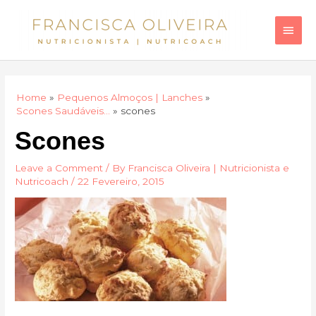
Skip
Main
to
Men
content
Home
Pequenos Almoços | Lanches
Scones Saudáveis…
scones
Scones
Leave a Comment
/ By
Francisca Oliveira | Nutricionista e
Nutricoach
/
22 Fevereiro, 2015