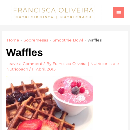
Skip
Main
to
Men
content
Home
Sobremesas
Smoothie Bowl
waffles
Waffles
Leave a Comment
/ By
Francisca Oliveira | Nutricionista e
Nutricoach
/
11 Abril, 2015