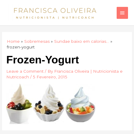
Skip
Main
to
Men
content
Home
Sobremesas
Sundae baixo em calorias…
frozen-yogurt
Frozen-Yogurt
Leave a Comment
/ By
Francisca Oliveira | Nutricionista e
Nutricoach
/
5 Fevereiro, 2015