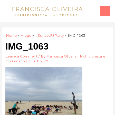
Skip
Main
to
Men
content
Home
Artigo
#SunsetFitParty
IMG_1063
IMG_1063
Leave a Comment
/ By
Francisca Oliveira | Nutricionista e
Nutricoach
/
19 Julho, 2015