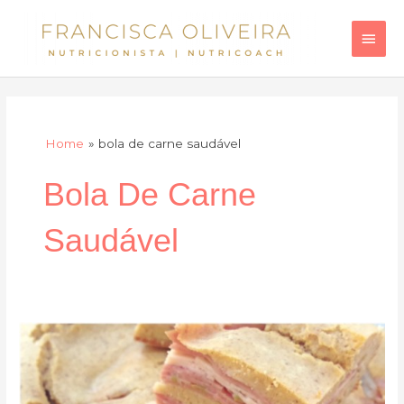
Skip
Main
to
Men
content
Home
bola de carne saudável
Bola De Carne
Saudável
“Bola”
fit