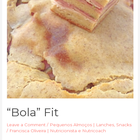
“Bola” Fit
Leave a Comment
/
Pequenos Almoços | Lanches
,
Snacks
/
Francisca Oliveira | Nutricionista e Nutricoach