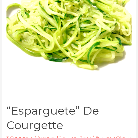
“Esparguete” De
Courgette
3 Comments
/
Almoços | Jantares
,
Peixe
/
Francisca Oliveira