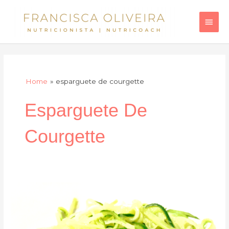
Skip
Main
to
Men
content
Home
esparguete de courgette
Esparguete De
Courgette
“Esparguete”
de
courgette