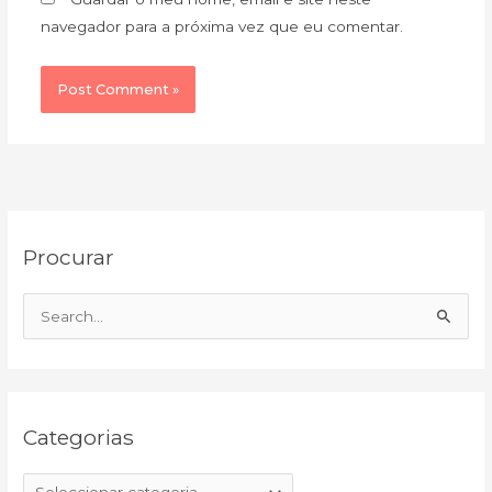
navegador para a próxima vez que eu comentar.
C
A
Procurar
a
r
t
q
e
u
S
g
i
e
o
v
a
r
o
r
i
Categorias
c
a
h
s