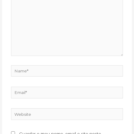
here..
Name*
Email*
Website
Guardar o meu nome, email e site neste