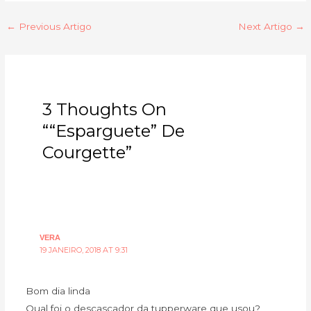
←
Previous Artigo
Next Artigo
→
3 Thoughts On
““Esparguete” De
Courgette”
VERA
19 JANEIRO, 2018 AT 9:31
Bom dia linda
Qual foi o descascador da tupperware que usou?