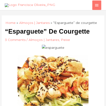
Skip
Main
to
Men
content
Home
Almoços | Jantares
“Esparguete” de courgette
“Esparguete” De Courgette
3 Comments
/
Almoços | Jantares
,
Peixe