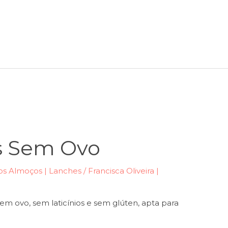
s Sem Ovo
s Almoços | Lanches
/
Francisca Oliveira |
m ovo, sem laticínios e sem glúten, apta para