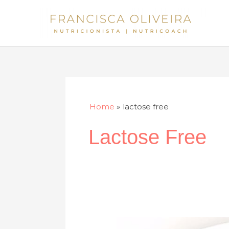
Skip
to
content
Home
lactose free
Lactose Free
Pão