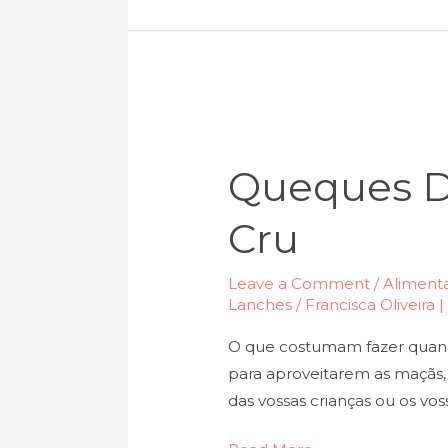
Queques
de
Queques D
maçã
e
Cru
cacau
cru
Leave a Comment
/
Alimenta
Lanches
/
Francisca Oliveira 
O que costumam fazer quando
para aproveitarem as maçãs, 
das vossas crianças ou os vos