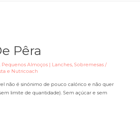
e Pêra
,
Pequenos Almoços | Lanches
,
Sobremesas
/
ista e Nutricoach
vel não é sinónimo de pouco calórico e não quer
sem limite de quantidade). Sem açúcar e sem