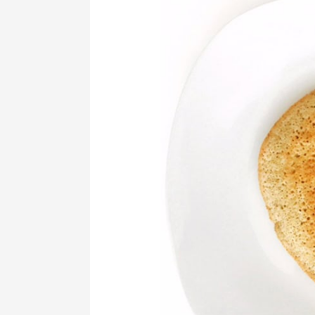
de
frigideira