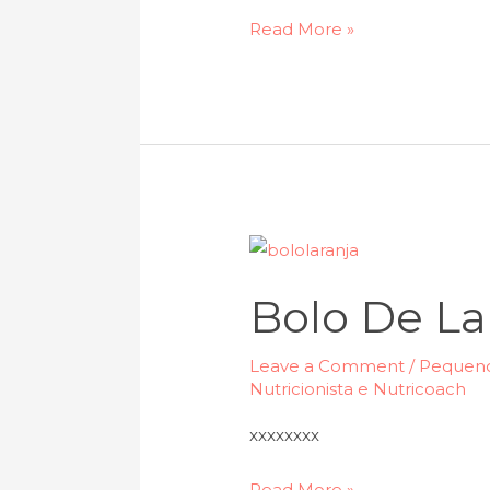
Read More »
Bolo
de
Bolo De La
laranja
funcional
Leave a Comment
/
Pequeno
Nutricionista e Nutricoach
xxxxxxxx
Read More »