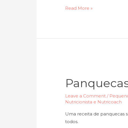
Read More »
Panquecas
sem
Panqueca
ovo
Leave a Comment
/
Pequeno
Nutricionista e Nutricoach
Uma receita de panquecas se
todos.