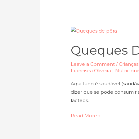
Queques
de
Queques D
pêra
Leave a Comment
/
Crianças
Francisca Oliveira | Nutricion
Aqui tudo é saudável (saudá
dizer que se pode consumir 
lácteos.
Read More »