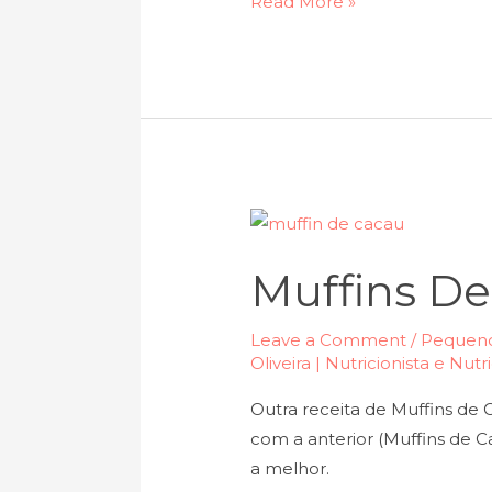
Read More »
Muffins
de
Muffins De
Cacau
2
Leave a Comment
/
Pequeno
Oliveira | Nutricionista e Nut
Outra receita de Muffins de 
com a anterior (Muffins de C
a melhor.