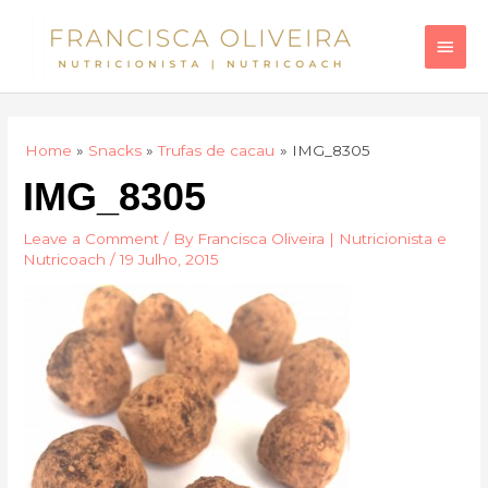
Skip
Main
to
Men
content
Home
Snacks
Trufas de cacau
IMG_8305
IMG_8305
Leave a Comment
/ By
Francisca Oliveira | Nutricionista e
Nutricoach
/
19 Julho, 2015