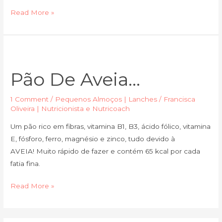
Read More »
Pão
de
Pão De Aveia…
Aveia…
1 Comment
/
Pequenos Almoços | Lanches
/
Francisca
Oliveira | Nutricionista e Nutricoach
Um pão rico em fibras, vitamina B1, B3, ácido fólico, vitamina
E, fósforo, ferro, magnésio e zinco, tudo devido à
AVEIA! Muito rápido de fazer e contém 65 kcal por cada
fatia fina.
Read More »