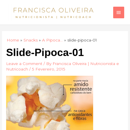
Skip
Main
to
Men
content
Home
Snacks
A Pipoca…
slide-pipoca-01
Slide-Pipoca-01
Leave a Comment
/ By
Francisca Oliveira | Nutricionista e
Nutricoach
/
5 Fevereiro, 2015