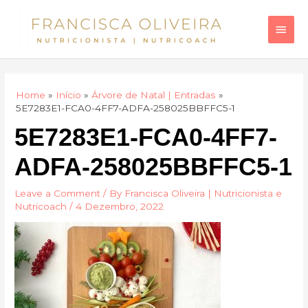
Skip
Main
to
Men
content
Home
Início
Árvore de Natal | Entradas
5E7283E1-FCA0-4FF7-ADFA-258025BBFFC5-1
5E7283E1-FCA0-4FF7-
ADFA-258025BBFFC5-1
Leave a Comment
/ By
Francisca Oliveira | Nutricionista e
Nutricoach
/
4 Dezembro, 2022