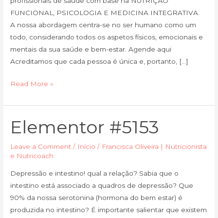
profissionais de saúde com base na NUTRIÇÃO
FUNCIONAL, PSICOLOGIA E MEDICINA INTEGRATIVA.
A nossa abordagem centra-se no ser humano como um
todo, considerando todos os aspetos físicos, emocionais e
mentais da sua saúde e bem-estar. Agende aqui
Acreditamos que cada pessoa é única e, portanto, […]
Read More »
Elementor #5153
Elementor
#5153
Leave a Comment
/
Início
/
Francisca Oliveira | Nutricionista
e Nutricoach
Depressão e intestino! qual a relação? Sabia que o
intestino está associado a quadros de depressão? Que
90% da nossa serotonina (hormona do bem estar) é
produzida no intestino? É importante salientar que existem