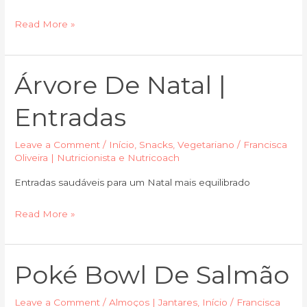
Read More »
Árvore De Natal |
Árvore
de
Entradas
Natal
|
Leave a Comment
/
Início
,
Snacks
,
Vegetariano
/
Francisca
Entradas
Oliveira | Nutricionista e Nutricoach
Entradas saudáveis para um Natal mais equilibrado
Read More »
Poké Bowl De Salmão
Poké
Bowl
de
Leave a Comment
/
Almoços | Jantares
,
Início
/
Francisca