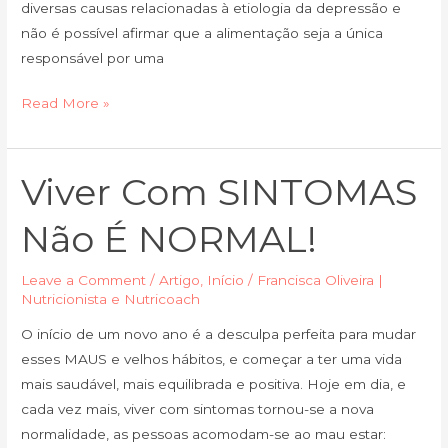
diversas causas relacionadas à etiologia da depressão e
não é possível afirmar que a alimentação seja a única
responsável por uma
Read More »
Viver Com SINTOMAS
Viver
com
Não É NORMAL!
SINTOMAS
Não
Leave a Comment
/
Artigo
,
Início
/
Francisca Oliveira |
é
Nutricionista e Nutricoach
NORMAL!
O início de um novo ano é a desculpa perfeita para mudar
esses MAUS e velhos hábitos, e começar a ter uma vida
mais saudável, mais equilibrada e positiva. Hoje em dia, e
cada vez mais, viver com sintomas tornou-se a nova
normalidade, as pessoas acomodam-se ao mau estar: