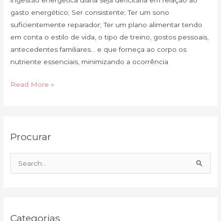
ingestão energética diária seja deficitária em relação ao
gasto energético; Ser consistente; Ter um sono
suficientemente reparador; Ter um plano alimentar tendo
em conta o estilo de vida, o tipo de treino, gostos pessoais,
antecedentes familiares… e que forneça ao corpo os
nutriente essenciais, minimizando a ocorrência
Read More »
C
A
Procurar
a
r
t
q
e
u
S
g
i
e
o
v
a
r
o
r
i
Categorias
c