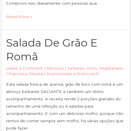
Comprovo isso diariamente com pessoas que
Read More »
Salada De Grão E
Salada
de
Romã
Grão
e
Leave a Comment
/
Almoços | Jantares
,
Início
,
Vegetariano
Romã
/
Francisca Oliveira | Nutricionista e Nutricoach
Esta salada fresca de quinoa, grão de bico com romã é um
almoço bastante SACIANTE e também um ótimo
acompanhamento. A receita rende 2 porções grandes do
tamanho de uma refeição ou 4 saladas para
acompanhamento. E com um delicioso molho, porque não
temos de comer sempre sem molho, ha várias opções que
pode fazer