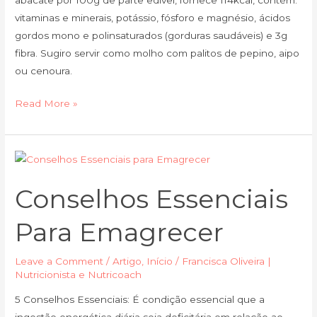
abacate por 100g de parte edível, fornece 114kcal, contém:
vitaminas e minerais, potássio, fósforo e magnésio, ácidos
gordos mono e polinsaturados (gorduras saudáveis) e 3g
fibra. Sugiro servir como molho com palitos de pepino, aipo
ou cenoura.
Read More »
Conselhos
essenciais
Conselhos Essenciais
para
emagrecer
Para Emagrecer
Leave a Comment
/
Artigo
,
Início
/
Francisca Oliveira |
Nutricionista e Nutricoach
5 Conselhos Essenciais: É condição essencial que a