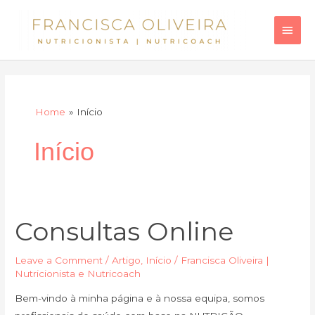
Skip
Main
to
Men
content
Home
Início
Início
Consultas Online
Consultas
Online
Leave a Comment
/
Artigo
,
Início
/
Francisca Oliveira |
Nutricionista e Nutricoach
Bem-vindo à minha página e à nossa equipa, somos