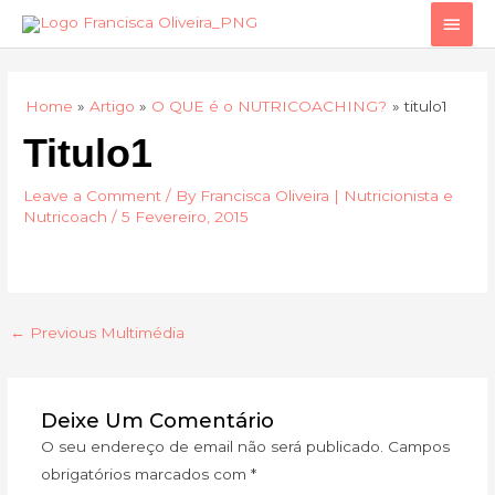
Skip
Main
to
Men
content
Home
Artigo
O QUE é o NUTRICOACHING?
titulo1
Titulo1
Leave a Comment
/ By
Francisca Oliveira | Nutricionista e
Nutricoach
/
5 Fevereiro, 2015
←
Previous Multimédia
Deixe Um Comentário
O seu endereço de email não será publicado.
Campos
obrigatórios marcados com
*