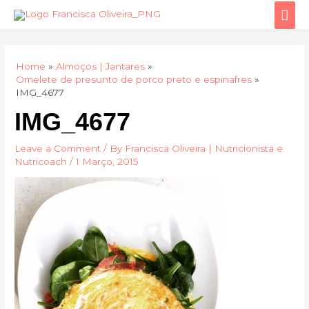
Skip
Mai
to
Men
content
Home
Almoços | Jantares
Omelete de presunto de porco preto e espinafres
IMG_4677
IMG_4677
Leave a Comment
/ By
Francisca Oliveira | Nutricionista e
Nutricoach
/
1 Março, 2015