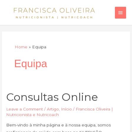
Skip
Main
to
Men
content
Home
Equipa
Equipa
Consultas Online
Consultas
Online
Leave a Comment
/
Artigo
,
Início
/
Francisca Oliveira |
Nutricionista e Nutricoach
Bem-vindo à minha página e à nossa equipa, somos