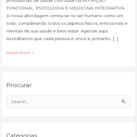
profissionais de saúde com base na NUTRIÇÃO
FUNCIONAL, PSICOLOGIA E MEDICINA INTEGRATIVA.
A nossa abordagem centra-se no ser humano como um
todo, considerando todos os aspetos físicos, emocionais e
mentais da sua saúde e bem-estar. Agende aqui
Acreditamos que cada pessoa é única e, portanto, […]
Read More »
C
A
Procurar
a
r
t
q
e
u
S
g
i
e
o
v
a
r
o
r
i
Categorias
c