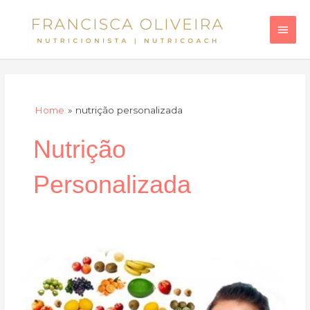
Skip
Main
to
Men
content
Home
nutrição personalizada
Nutrição
Personalizada
Conselhos
essenciais
para
emagrecer