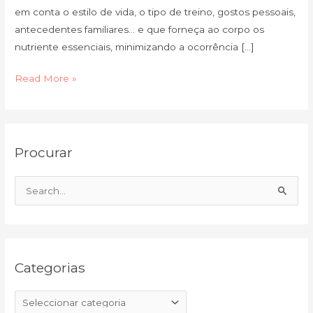
em conta o estilo de vida, o tipo de treino, gostos pessoais,
antecedentes familiares… e que forneça ao corpo os
nutriente essenciais, minimizando a ocorrência […]
Read More »
C
A
Procurar
a
r
t
q
e
u
S
g
i
e
o
v
a
r
o
r
i
Categorias
c
a
h
s
f