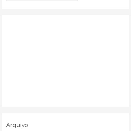
o
r
:
Arquivo