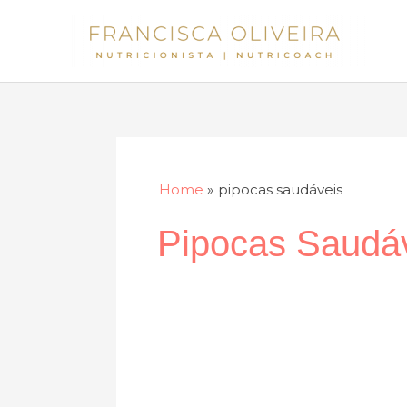
Skip
to
content
Home
pipocas saudáveis
Pipocas Saudá
A