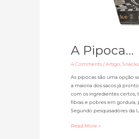
A Pipoca…
4 Comments
/
Artigo
,
Snacks
As pipocas são uma opção sa
a maioria dos sacos já pron
com os ingredientes certos, 
fibras e pobres em gordura,
Segundo pesquisadores da Un
Read More »