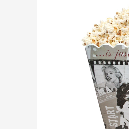
Pipoca…