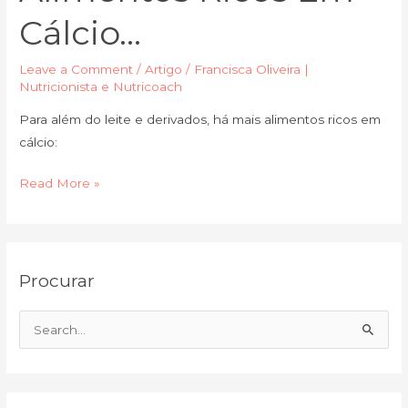
Cálcio…
Leave a Comment
/
Artigo
/
Francisca Oliveira |
Nutricionista e Nutricoach
Para além do leite e derivados, há mais alimentos ricos em
cálcio:
Read More »
C
A
Procurar
a
r
t
q
e
u
S
g
i
e
o
v
a
r
o
r