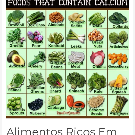
ricos
em
Cálcio…
Alimentos Ricos Em