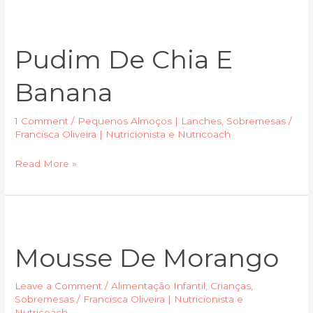
Pudim
de
Pudim De Chia E
chia
e
Banana
banana
1 Comment
/
Pequenos Almoços | Lanches
,
Sobremesas
/
Francisca Oliveira | Nutricionista e Nutricoach
Read More »
Mousse
de
Mousse De Morango
morango
Leave a Comment
/
Alimentação Infantil
,
Crianças
,
Sobremesas
/
Francisca Oliveira | Nutricionista e
Nutricoach