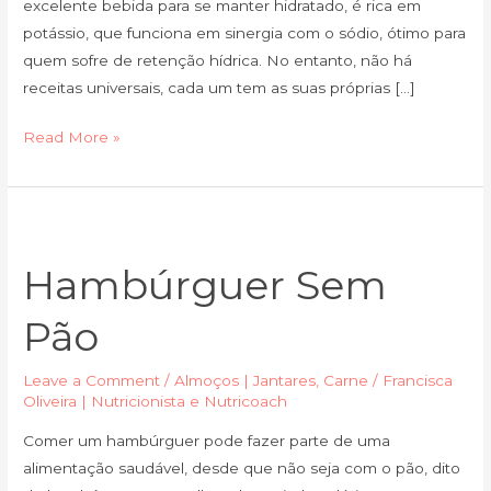
excelente bebida para se manter hidratado, é rica em
potássio, que funciona em sinergia com o sódio, ótimo para
quem sofre de retenção hídrica. No entanto, não há
receitas universais, cada um tem as suas próprias […]
Read More »
Hambúrguer
sem
Hambúrguer Sem
pão
Pão
Leave a Comment
/
Almoços | Jantares
,
Carne
/
Francisca
Oliveira | Nutricionista e Nutricoach
Comer um hambúrguer pode fazer parte de uma
alimentação saudável, desde que não seja com o pão, dito