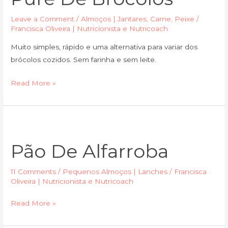
Leave a Comment
/
Almoços | Jantares
,
Carne
,
Peixe
/
Francisca Oliveira | Nutricionista e Nutricoach
Muito simples, rápido e uma alternativa para variar dos
brócolos cozidos. Sem farinha e sem leite.
Read More »
Pão
de
Pão De Alfarroba
alfarroba
11 Comments
/
Pequenos Almoços | Lanches
/
Francisca
Oliveira | Nutricionista e Nutricoach
Read More »