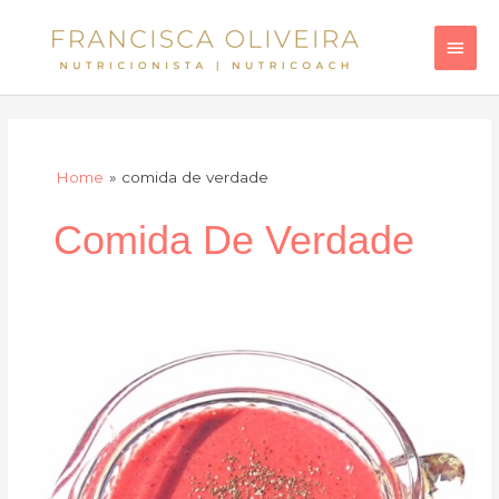
Skip
Main
to
Men
content
Home
comida de verdade
Comida De Verdade
Água
de
coco
e
fruta