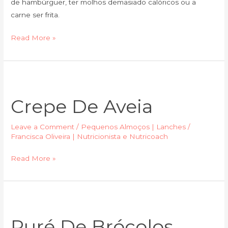
de hambúrguer, ter molhos demasiado calóricos ou a
carne ser frita.
Read More »
Crepe
de
Crepe De Aveia
aveia
Leave a Comment
/
Pequenos Almoços | Lanches
/
Francisca Oliveira | Nutricionista e Nutricoach
Read More »
Puré
de
Puré De Brócolos
brócolos