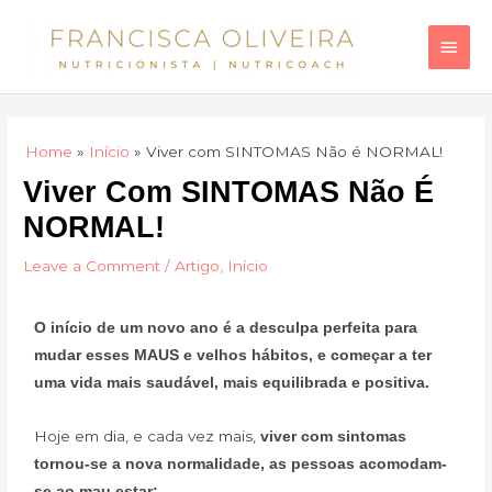
Skip
Main
to
Men
content
Home
Início
Viver com SINTOMAS Não é NORMAL!
Viver Com SINTOMAS Não É
NORMAL!
Leave a Comment
/
Artigo
,
Início
O início de um novo ano é a desculpa perfeita para
mudar esses MAUS e velhos hábitos, e começar a ter
uma vida mais saudável, mais equilibrada e positiva.
Hoje em dia, e cada vez mais,
viver com sintomas
tornou-se a nova normalidade, as pessoas acomodam-
se ao mau estar: