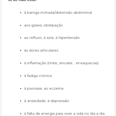
à barriga inchada/distensão abdominal
aos gases, obstipação
ao refluxo, à azía, à hipertensão
às dores articulares
à inflamação (rinite, sinusite… enxaquecas)
à fadiga crónica
à psoriase, ao eczema
à ansiedade, à depressão
à falta de energia para viver a vida no dia a dia