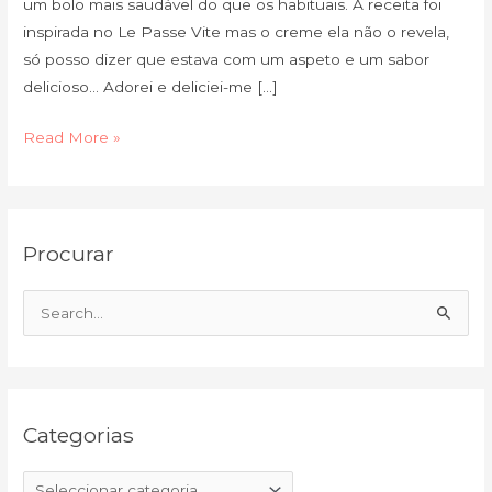
um bolo mais saudável do que os habituais. A receita foi
inspirada no Le Passe Vite mas o creme ela não o revela,
só posso dizer que estava com um aspeto e um sabor
delicioso… Adorei e deliciei-me […]
Read More »
C
A
Procurar
a
r
t
q
e
u
S
g
i
e
o
v
a
r
o
r
i
Categorias
c
a
h
s