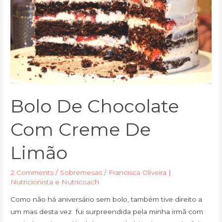
limão
Bolo De Chocolate
Com Creme De
Limão
2 Comments
/
Sobremesas
/
Francisca Oliveira |
Nutricionista e Nutricoach
Como não há aniversário sem bolo, também tive direito a
um mas desta vez fui surpreendida pela minha irmã com