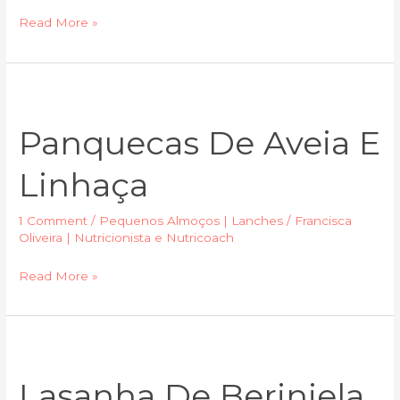
Read More »
Panquecas
de
Panquecas De Aveia E
Aveia
e
Linhaça
Linhaça
1 Comment
/
Pequenos Almoços | Lanches
/
Francisca
Oliveira | Nutricionista e Nutricoach
Read More »
Lasanha
de
Lasanha De Berinjela
berinjela