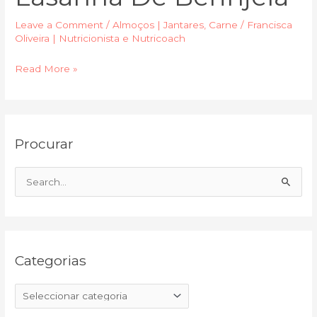
Leave a Comment
/
Almoços | Jantares
,
Carne
/
Francisca
Oliveira | Nutricionista e Nutricoach
Read More »
C
A
Procurar
a
r
t
q
e
u
S
g
i
e
o
v
a
r
o
r
i
Categorias
c
a
h
s
f