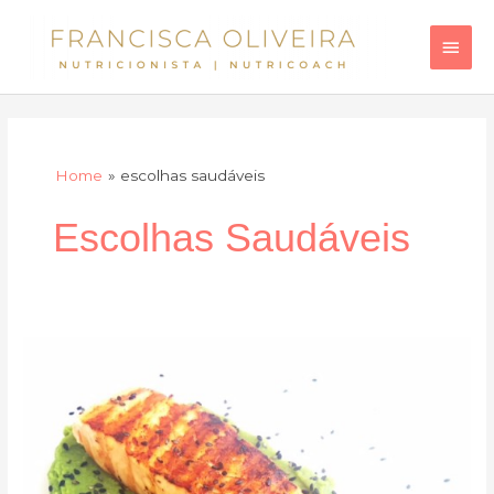
Skip
Main
to
Men
content
Home
escolhas saudáveis
Escolhas Saudáveis
Puré
de
brócolos