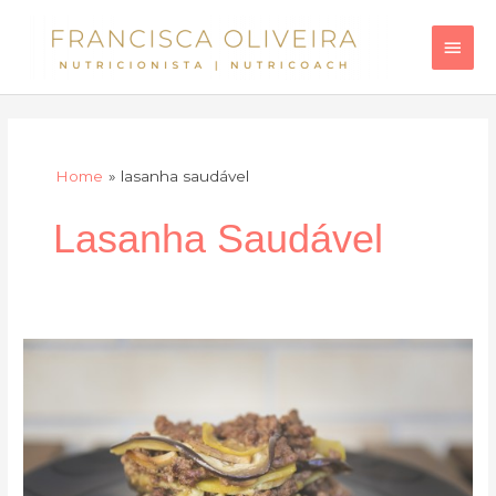
Skip
Main
to
Men
content
Home
lasanha saudável
Lasanha Saudável
Lasanha
de
berinjela