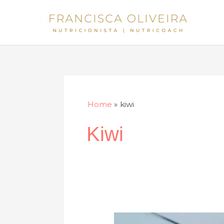
Skip
to
content
Home
kiwi
Kiwi
Sumo