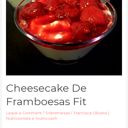
Cheesecake De
Framboesas Fit
Leave a Comment
/
Sobremesas
/
Francisca Oliveira |
Nutricionista e Nutricoach