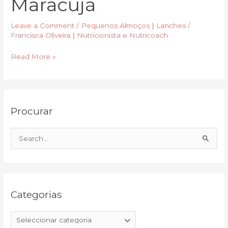
Maracujá
Leave a Comment
/
Pequenos Almoços | Lanches
/
Francisca Oliveira | Nutricionista e Nutricoach
Read More »
C
A
Procurar
a
r
t
q
e
u
S
g
i
e
o
v
a
r
o
r
i
Categorias
c
a
h
s
f