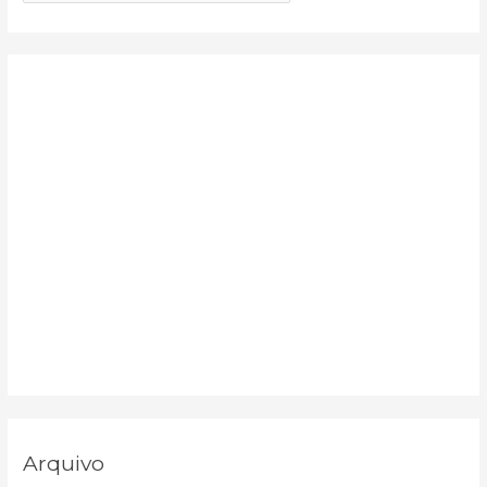
o
r
:
Arquivo