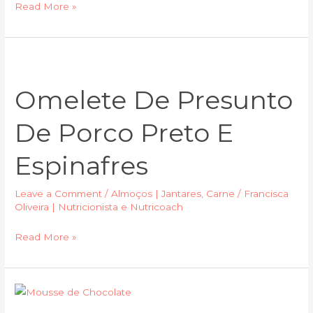
Read More »
Omelete
de
Omelete De Presunto
presunto
de
De Porco Preto E
porco
preto
Espinafres
e
espinafres
Leave a Comment
/
Almoços | Jantares
,
Carne
/
Francisca
Oliveira | Nutricionista e Nutricoach
Read More »
Mousse
de