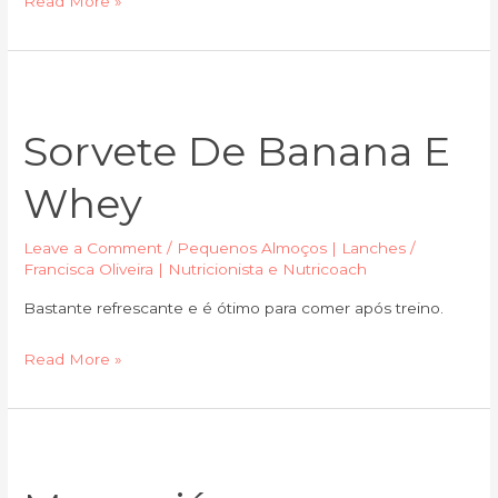
Read More »
Sorvete
de
Sorvete De Banana E
banana
e
Whey
whey
Leave a Comment
/
Pequenos Almoços | Lanches
/
Francisca Oliveira | Nutricionista e Nutricoach
Bastante refrescante e é ótimo para comer após treino.
Read More »
Maracujá