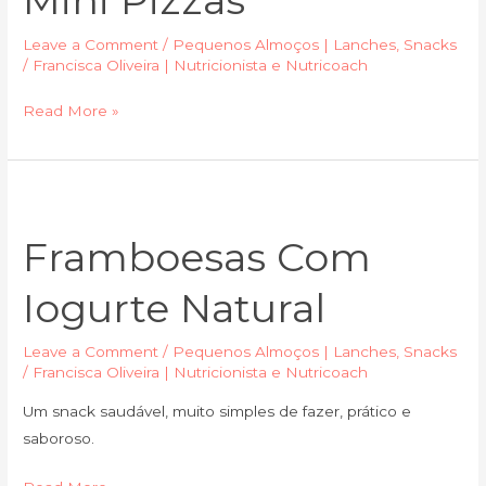
Mini Pizzas
Leave a Comment
/
Pequenos Almoços | Lanches
,
Snacks
/
Francisca Oliveira | Nutricionista e Nutricoach
Read More »
Framboesas
com
Framboesas Com
iogurte
natural
Iogurte Natural
Leave a Comment
/
Pequenos Almoços | Lanches
,
Snacks
/
Francisca Oliveira | Nutricionista e Nutricoach
Um snack saudável, muito simples de fazer, prático e
saboroso.