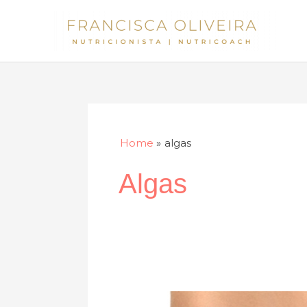
Skip
to
content
Home
algas
Algas
O