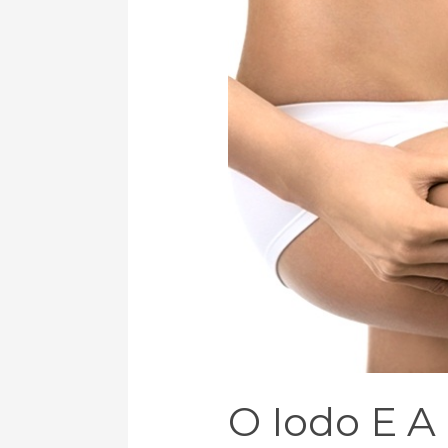
iodo
e
a
celulite…
O Iodo E A 