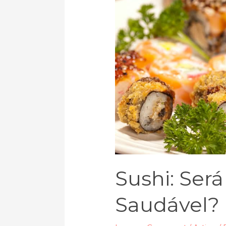
será
ou
não
opção
saudável?
Sushi: Ser
Saudável?