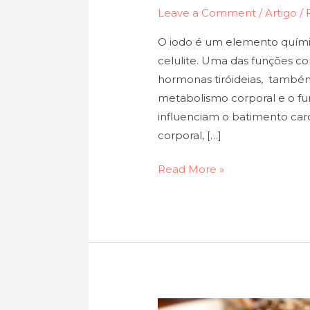
Leave a Comment
/
Artigo
/
O iodo é um elemento químic
celulite. Uma das funções c
hormonas tiróideias, també
metabolismo corporal e o f
influenciam o batimento card
corporal, […]
Read More »
Sushi: