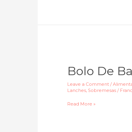
Bolo
de
Bolo De B
Banana
sem
Leave a Comment
/
Alimenta
açúcar
Lanches
,
Sobremesas
/
Franc
Read More »