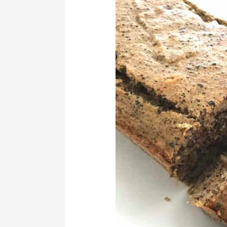
de
Banana