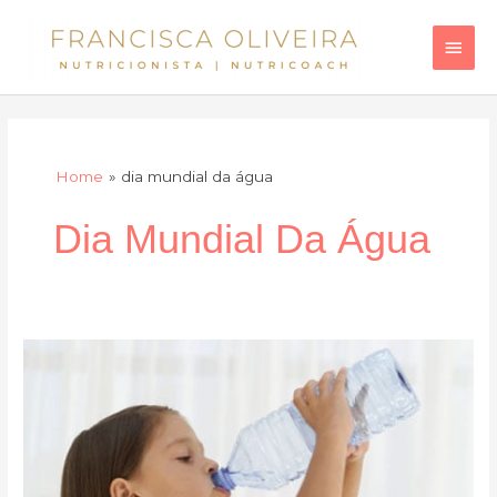
Skip
Main
to
Men
content
Home
dia mundial da água
Dia Mundial Da Água
A
importância
de
uma
boa
hidratação…