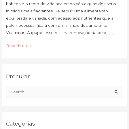
hábitos e o ritmo de vida acelerado são alguns dos seus
inimigos mais flagrantes. Se seguir uma alimentação
equilibrada e variada, com acesso aos nutrientes que a
pele necessita, ficará com um ar mais deslumbrante.
Vitaminas: A (papel essencial na renovação da pele, […]
Read More »
C
A
Procurar
a
r
t
q
e
u
S
g
i
e
o
v
a
r
o
r
i
Categorias
c