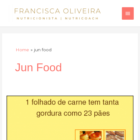
Skip
Main
to
Men
content
Home
jun food
Jun Food
O
bombástico
folhado
de
carne…