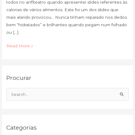
todos no anfiteatro quando apresentei slides referentes às
calorias de vários alimentos. Este foi um dos slides que
mais alarido provocou… Nunca tinham reparado nos dedos
bem “hidratados” e brilhantes quando pegam num folhado
ou […]
Read More »
C
A
Procurar
a
r
t
q
e
u
S
g
i
e
o
v
a
r
o
r
i
Categorias
c
a