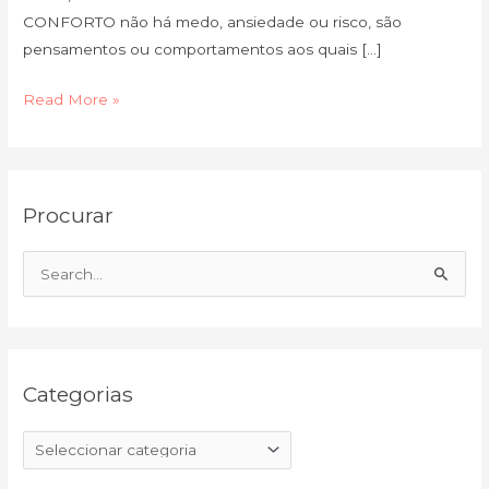
CONFORTO não há medo, ansiedade ou risco, são
pensamentos ou comportamentos aos quais […]
Read More »
C
A
Procurar
a
r
t
q
e
u
S
g
i
e
o
v
a
r
o
r
i
Categorias
c
a
h
s
f
o