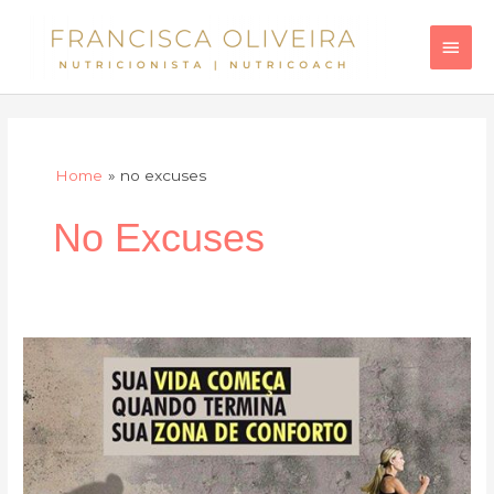
Skip
Main
to
Men
content
Home
no excuses
No Excuses
Saia
da
Zona
de
Conforto…