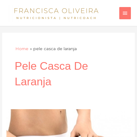
Skip
Main
to
Men
content
Home
pele casca de laranja
Pele Casca De
Laranja
O
iodo
e
a