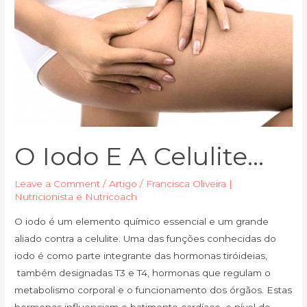
celulite…
O Iodo E A Celulite…
Leave a Comment
/
Artigo
/
Francisca Oliveira |
Nutricionista e Nutricoach
O iodo é um elemento químico essencial e um grande
aliado contra a celulite. Uma das funções conhecidas do
iodo é como parte integrante das hormonas tiróideias,
também designadas T3 e T4, hormonas que regulam o
metabolismo corporal e o funcionamento dos órgãos. Estas
hormonas influenciam o batimento cardíaco, o nível de