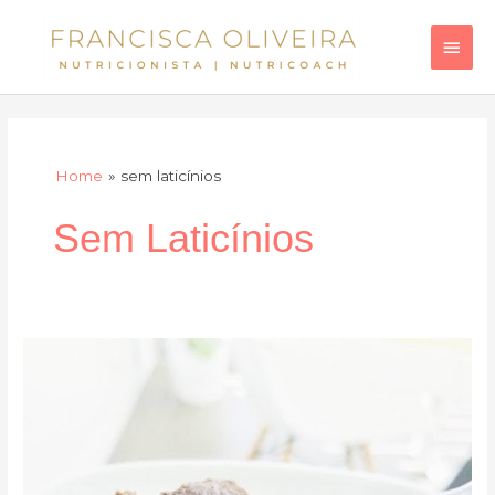
Skip
Main
to
Men
content
Home
sem laticínios
Sem Laticínios
Bolo
de
chocolate
preto