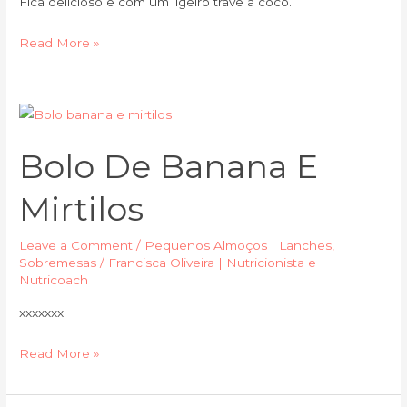
Fica delicioso e com um ligeiro trave a coco.
Read More »
Bolo
de
Bolo De Banana E
banana
e
Mirtilos
mirtilos
Leave a Comment
/
Pequenos Almoços | Lanches
,
Sobremesas
/
Francisca Oliveira | Nutricionista e
Nutricoach
xxxxxxx
Read More »