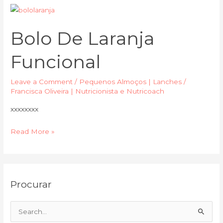
Bolo
de
Bolo De Laranja
laranja
funcional
Funcional
Leave a Comment
/
Pequenos Almoços | Lanches
/
Francisca Oliveira | Nutricionista e Nutricoach
xxxxxxxx
Read More »
C
A
Procurar
a
r
t
q
e
u
S