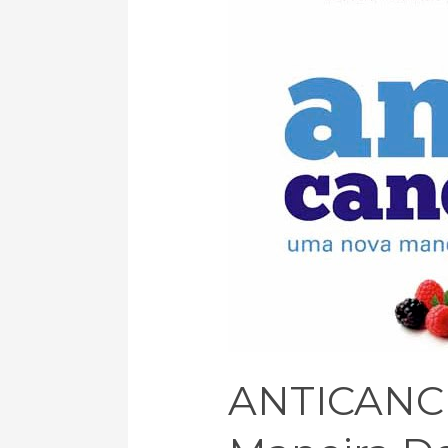
Uma
nova
maneira
de
viver
ANTICANC