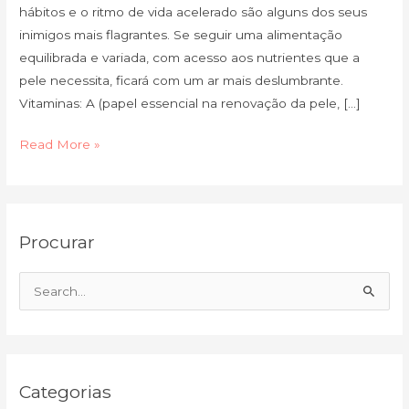
hábitos e o ritmo de vida acelerado são alguns dos seus
inimigos mais flagrantes. Se seguir uma alimentação
equilibrada e variada, com acesso aos nutrientes que a
pele necessita, ficará com um ar mais deslumbrante.
Vitaminas: A (papel essencial na renovação da pele, […]
Read More »
C
A
Procurar
a
r
t
q
e
u
S
g
i
e
o
v
a
r
o
r
i
Categorias
c