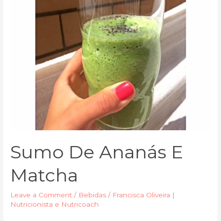
Sumo De Ananás E
Matcha
Leave a Comment
/
Bebidas
/
Francisca Oliveira |
Nutricionista e Nutricoach