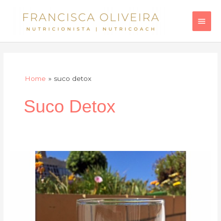
Skip
Main
to
Men
content
Home
suco detox
Suco Detox
Sumo
de
ananás
e
matcha