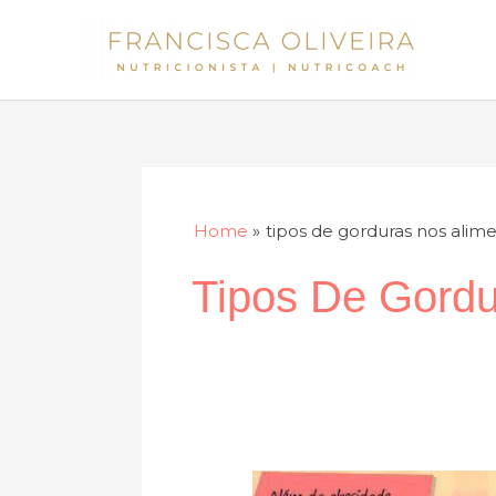
Skip
to
content
Home
tipos de gorduras nos alim
Tipos De Gordu
Os