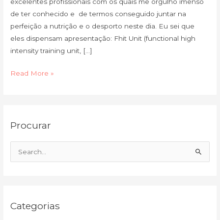
excelentes profissionais com os quais me orgulho imenso
de ter conhecido e de termos conseguido juntar na
perfeição a nutrição e o desporto neste dia. Eu sei que
eles dispensam apresentação: Fhit Unit (functional high
intensity training unit, […]
Read More »
C
A
Procurar
a
r
t
q
e
u
S
g
i
e
o
v
a
r
o
r
i
Categorias
c
a