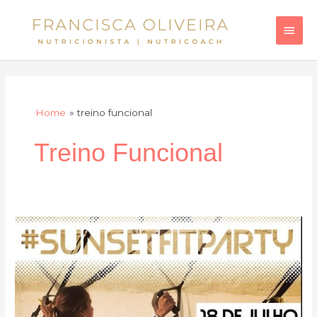
Skip
Main
to
Men
content
Home
treino funcional
Treino Funcional
#SunsetFitParty