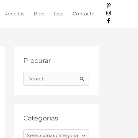
Receitas
Blog
Loja
Contacto
C
A
Procurar
a
r
t
q
e
u
S
g
i
e
o
v
a
r
o
r
i
c
Categorias
a
h
s
f