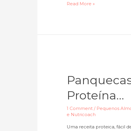
Read More »
Panquecas
de
Panquecas
aveia
e
Proteína…
proteína…
1 Comment
/
Pequenos Almo
e Nutricoach
Uma receita proteica, fácil 