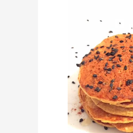
de
Aveia
e
Linhaça