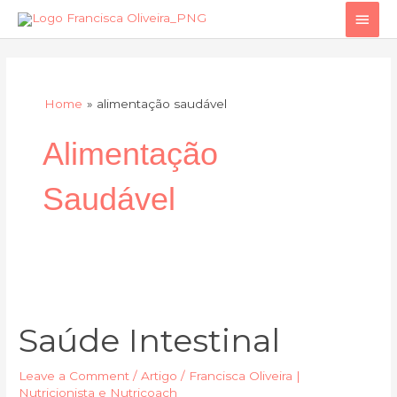
Skip
Main
to
Men
content
Home
alimentação saudável
Alimentação
Saudável
Saúde
Intestinal
Saúde Intestinal
Leave a Comment
/
Artigo
/
Francisca Oliveira |
Nutricionista e Nutricoach