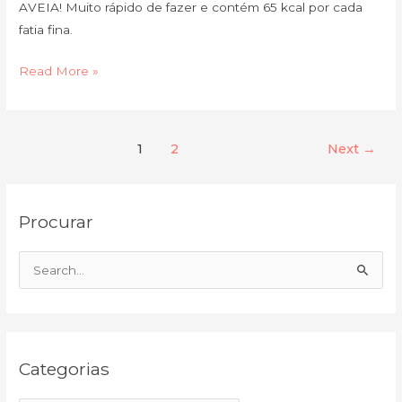
AVEIA! Muito rápido de fazer e contém 65 kcal por cada
fatia fina.
Read More »
1
2
Next
→
C
A
Procurar
a
r
t
q
e
u
S
g
i
e
o
v
a
r
o
r
i
Categorias
c
a
h