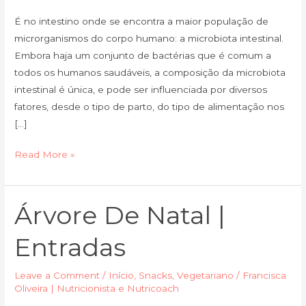
É no intestino onde se encontra a maior população de
microrganismos do corpo humano: a microbiota intestinal.
Embora haja um conjunto de bactérias que é comum a
todos os humanos saudáveis, a composição da microbiota
intestinal é única, e pode ser influenciada por diversos
fatores, desde o tipo de parto, do tipo de alimentação nos
[…]
Read More »
Árvore De Natal |
Árvore
de
Entradas
Natal
|
Leave a Comment
/
Início
,
Snacks
,
Vegetariano
/
Francisca
Entradas
Oliveira | Nutricionista e Nutricoach