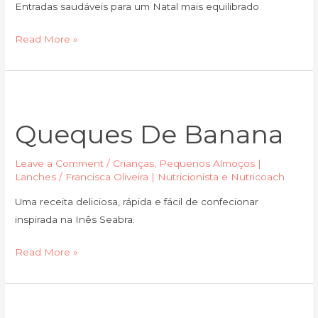
Entradas saudáveis para um Natal mais equilibrado
Read More »
Queques
de
Queques De Banana
banana
Leave a Comment
/
Crianças
,
Pequenos Almoços |
Lanches
/
Francisca Oliveira | Nutricionista e Nutricoach
Uma receita deliciosa, rápida e fácil de confecionar
inspirada na Inês Seabra.
Read More »
Mousse