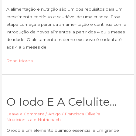
A alimentação e nutrição são um dos requisitos para um
crescimento contínuo e saudável de uma criança. Essa
etapa começa a partir da amamentação e continua com a
introdução de novos alimentos, a partir dos 4 ou 6 meses
de idade. O aleitamento materno exclusivo é o ideal até
aos 4 a 6 meses de
Read More »
O
iodo
O Iodo E A Celulite…
e
a
Leave a Comment
/
Artigo
/
Francisca Oliveira |
celulite…
Nutricionista e Nutricoach
O iodo é um elemento químico essencial e um grande