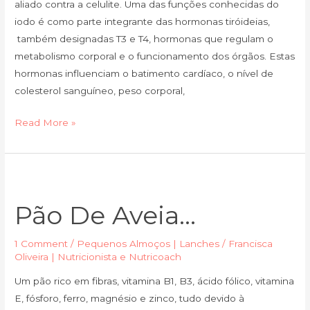
aliado contra a celulite. Uma das funções conhecidas do
iodo é como parte integrante das hormonas tiróideias,
também designadas T3 e T4, hormonas que regulam o
metabolismo corporal e o funcionamento dos órgãos. Estas
hormonas influenciam o batimento cardíaco, o nível de
colesterol sanguíneo, peso corporal,
Read More »
Pão
de
Pão De Aveia…
Aveia…
1 Comment
/
Pequenos Almoços | Lanches
/
Francisca
Oliveira | Nutricionista e Nutricoach
Um pão rico em fibras, vitamina B1, B3, ácido fólico, vitamina
E, fósforo, ferro, magnésio e zinco, tudo devido à